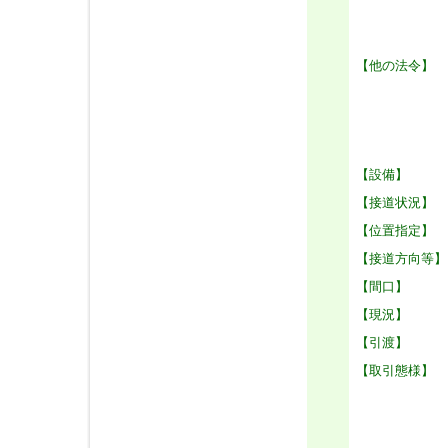
【他の法令】
【設備】
【接道状況】
【位置指定】
【接道方向等】
【間口】
【現況】
【引渡】
【取引態様】